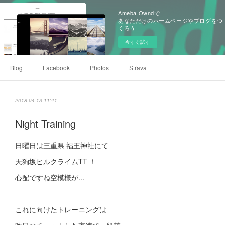
Ameba Owndで
あなただけのホームページやブログをつ
くろう
今すぐ試す
Blog
Facebook
Photos
Strava
2018.04.13 11:41
Night Training
日曜日は三重県 福王神社にて
天狗坂ヒルクライムTT ！
心配ですね空模様が...
これに向けたトレーニングは