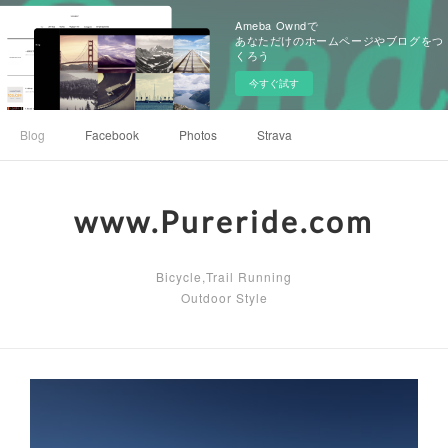
Ameba Owndで
あなただけのホームページやブログをつ
くろう
今すぐ試す
Blog
Facebook
Photos
Strava
www.Pureride.com
Bicycle,Trail Running
Outdoor Style