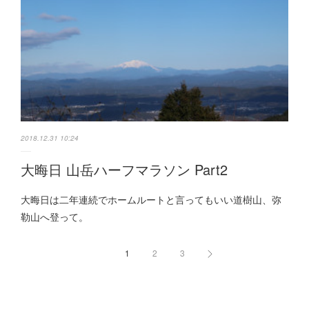
2018.12.31 10:24
大晦日 山岳ハーフマラソン Part2
大晦日は二年連続でホームルートと言ってもいい道樹山、弥
勒山へ登って。
1
2
3