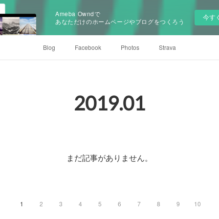
Ameba Owndで
今す
あなただけのホームページやブログをつくろう
Blog
Facebook
Photos
Strava
2019
.
01
まだ記事がありません。
1
2
3
4
5
6
7
8
9
10